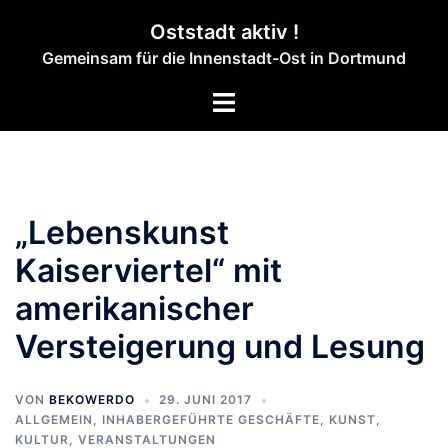
Zum
Oststadt aktiv !
Inhalt
Gemeinsam für die Innenstadt-Ost in Dortmund
springen
Menü
umschalten
„Lebenskunst
Kaiserviertel“ mit
amerikanischer
Versteigerung und Lesung
VON
BEKOWERDO
29. JUNI 2017
ALLGEMEIN
,
INHABERGEFÜHRTE GESCHÄFTE
,
KUNST,
KULTUR
,
VERANSTALTUNGEN