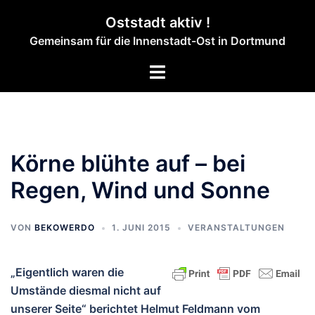
Zum
Oststadt aktiv !
Inhalt
Gemeinsam für die Innenstadt-Ost in Dortmund
springen
Menü
umschalten
Körne blühte auf – bei
Regen, Wind und Sonne
VON
BEKOWERDO
1. JUNI 2015
VERANSTALTUNGEN
„Eigentlich waren die
Umstände diesmal nicht auf
unserer Seite“ berichtet Helmut Feldmann vom