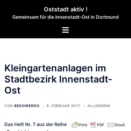
Zum
Oststadt aktiv !
Inhalt
Gemeinsam für die Innenstadt-Ost in Dortmund
springen
Menü
umschalten
Kleingartenanlagen im
Stadtbezirk Innenstadt-
Ost
VON
BEKOWERDO
8. FEBRUAR 2017
ALLGEMEIN
Das Heft Nr. 7 aus der Reihe