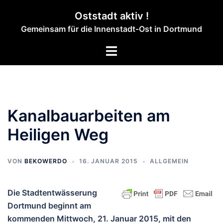
Zum
Oststadt aktiv !
Inhalt
Gemeinsam für die Innenstadt-Ost in Dortmund
springen
Menü
umschalten
Kanalbauarbeiten am
Heiligen Weg
VON
BEKOWERDO
16. JANUAR 2015
ALLGEMEIN
Die Stadtentwässerung
Dortmund beginnt am
kommenden Mittwoch, 21. Januar 2015, mit den