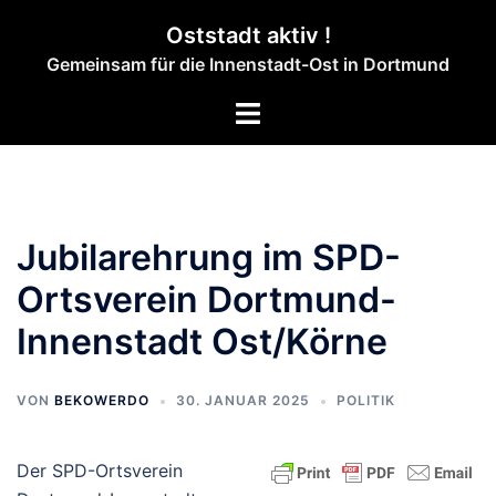
Zum
Oststadt aktiv !
Inhalt
Gemeinsam für die Innenstadt-Ost in Dortmund
springen
Menü
umschalten
Jubilarehrung im SPD-
Ortsverein Dortmund-
Innenstadt Ost/Körne
VON
BEKOWERDO
30. JANUAR 2025
POLITIK
Der SPD-Ortsverein