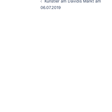
Künstler am Davidis Markt am
Navigation
06.07.2019