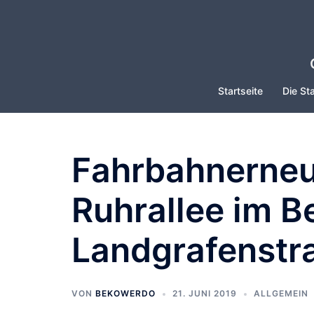
Zum
Inhalt
springen
Startseite
Die Sta
Fahrbahnerneu
Ruhrallee im B
Landgrafenstr
VON
BEKOWERDO
21. JUNI 2019
ALLGEMEIN