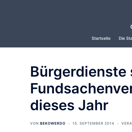
Zum
Inhalt
springen
Startseite
Die Sta
Bürgerdienste 
Fundsachenver
dieses Jahr
VON
BEKOWERDO
15. SEPTEMBER 2014
VER