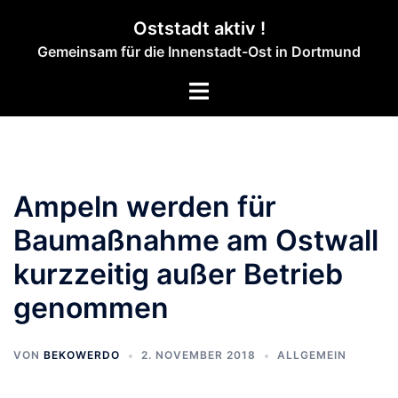
Zum
Oststadt aktiv !
Inhalt
Gemeinsam für die Innenstadt-Ost in Dortmund
springen
Menü
umschalten
Ampeln werden für
Baumaßnahme am Ostwall
kurzzeitig außer Betrieb
genommen
VON
BEKOWERDO
2. NOVEMBER 2018
ALLGEMEIN