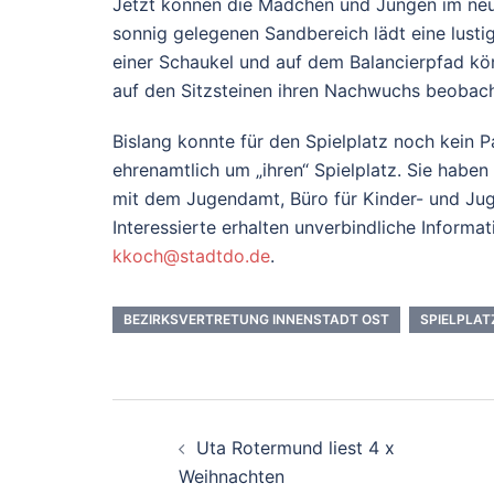
Jetzt können die Mädchen und Jungen im neug
sonnig gelegenen Sandbereich lädt eine lusti
einer Schaukel und auf dem Balancierpfad k
auf den Sitzsteinen ihren Nachwuchs beobac
Bislang konnte für den Spielplatz noch kein
ehrenamtlich um „ihren“ Spielplatz. Sie habe
mit dem Jugendamt, Büro für Kinder- und Jug
Interessierte erhalten unverbindliche Inform
kkoch@stadtdo.de
.
BEZIRKSVERTRETUNG INNENSTADT OST
SPIELPLA
Beitrags-
Uta Rotermund liest 4 x
Navigation
Weihnachten