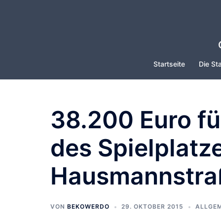
Zum
Inhalt
springen
Startseite
Die Sta
38.200 Euro fü
des Spielplatz
Hausmannstra
VON
BEKOWERDO
29. OKTOBER 2015
ALLGEM