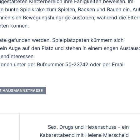
estalteten Kletterbereich ihre Fähigkeiten beweisen. Im
ge bunte Spielkrake zum Spielen, Backen und Bauen ein. Au
önnen sich Bewegungshungrige austoben, während die Elter
hten können.
 Pate gefunden werden. Spielplatzpaten kümmern sich
n ein Auge auf den Platz und stehen in einem engen Austaus
endinteressen.
ationen unter der Rufnummer 50-23742 oder per Email
TZ HAUSMANNSTRASSE
Sex, Drugs und Hexenschuss – ein
Kabarettabend mit Helene Mierscheid