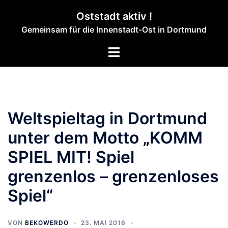
Zum
Oststadt aktiv !
Inhalt
Gemeinsam für die Innenstadt-Ost in Dortmund
springen
Menü
umschalten
Weltspieltag in Dortmund
unter dem Motto „KOMM
SPIEL MIT! Spiel
grenzenlos – grenzenloses
Spiel“
VON
BEKOWERDO
23. MAI 2016