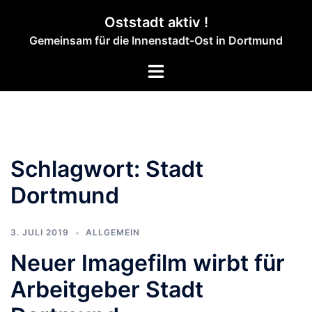
Zum
Oststadt aktiv !
Inhalt
Gemeinsam für die Innenstadt-Ost in Dortmund
springen
Menü
umschalten
Schlagwort:
Stadt
Dortmund
3. JULI 2019
ALLGEMEIN
Neuer Imagefilm wirbt für
Arbeitgeber Stadt