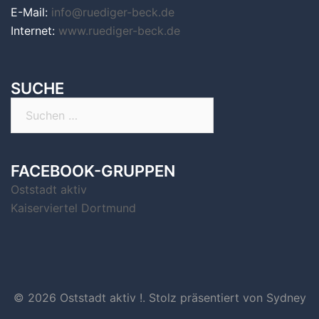
E-Mail:
info@ruediger-beck.de
Internet:
www.ruediger-beck.de
SUCHE
Suchen
nach:
FACEBOOK-GRUPPEN
Oststadt aktiv
Kaiserviertel Dortmund
© 2026 Oststadt aktiv !. Stolz präsentiert von
Sydney