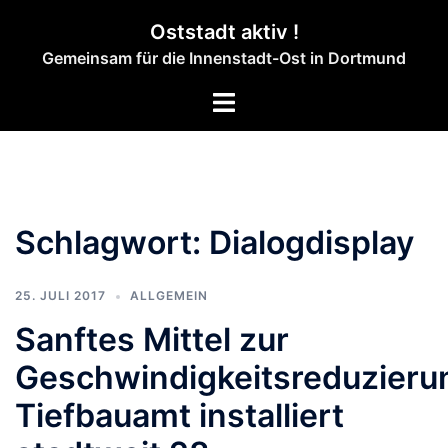
Zum
Oststadt aktiv !
Inhalt
Gemeinsam für die Innenstadt-Ost in Dortmund
springen
Menü
umschalten
Schlagwort:
Dialogdisplay
25. JULI 2017
ALLGEMEIN
Sanftes Mittel zur
Geschwindigkeitsreduzieru
Tiefbauamt installiert