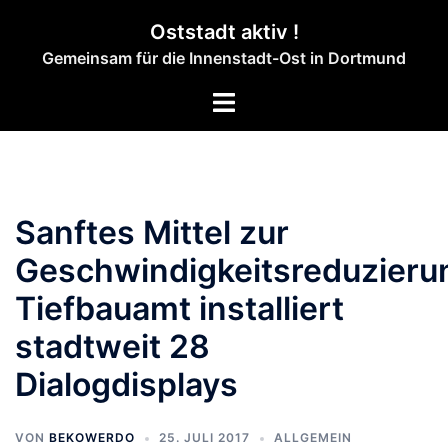
Zum
Oststadt aktiv !
Inhalt
Gemeinsam für die Innenstadt-Ost in Dortmund
springen
Menü
umschalten
Sanftes Mittel zur
Geschwindigkeitsreduzieru
Tiefbauamt installiert
stadtweit 28
Dialogdisplays
VON
BEKOWERDO
25. JULI 2017
ALLGEMEIN