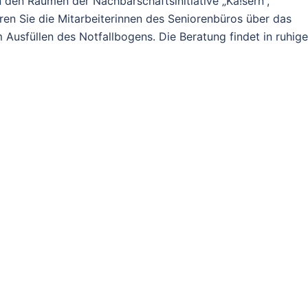
in den Räumen der Nachbarschaftsinitiative „Ka!sern“,
ren Sie die Mitarbeiterinnen des Seniorenbüros über das
 Ausfüllen des Notfallbogens. Die Beratung findet in ruhige