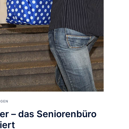
NGEN
ter – das Seniorenbüro
iert