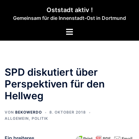
Zum
Oststadt aktiv !
Inhalt
Gemeinsam für die Innenstadt-Ost in Dortmund
springen
Menü
umschalten
SPD diskutiert über
Perspektiven für den
Hellweg
VON
BEKOWERDO
8. OKTOBER 2018
ALLGEMEIN
,
POLITIK
Ein breiteres