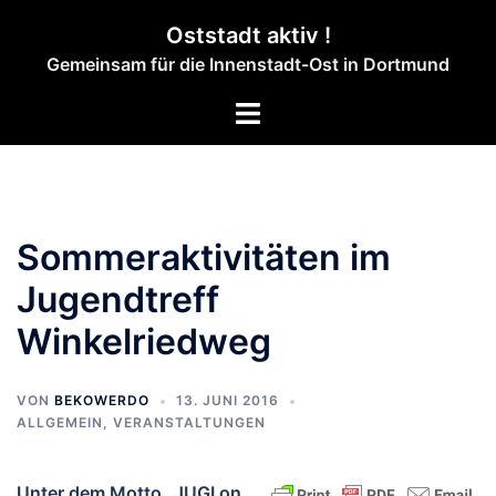
Zum
Oststadt aktiv !
Inhalt
Gemeinsam für die Innenstadt-Ost in Dortmund
springen
Menü
umschalten
Sommeraktivitäten im
Jugendtreff
Winkelriedweg
VON
BEKOWERDO
13. JUNI 2016
ALLGEMEIN
,
VERANSTALTUNGEN
Unter dem Motto „JUGI on