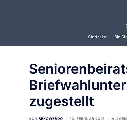
Zum
Inhalt
springen
Startseite
Die Sta
Seniorenbeirat
Briefwahlunte
zugestellt
VON
BEKOWERDO
13. FEBRUAR 2015
ALLGEM