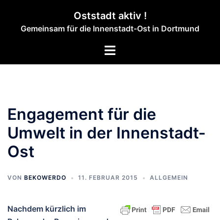
Zum
Oststadt aktiv !
Inhalt
Gemeinsam für die Innenstadt-Ost in Dortmund
springen
Menü
umschalten
Engagement für die
Umwelt in der Innenstadt-
Ost
VON
BEKOWERDO
11. FEBRUAR 2015
ALLGEMEIN
Nachdem kürzlich im