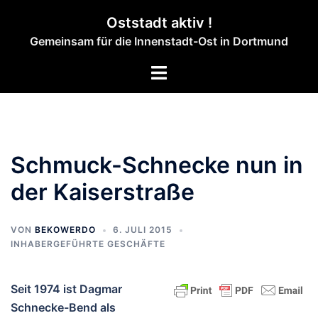
Zum
Oststadt aktiv !
Inhalt
Gemeinsam für die Innenstadt-Ost in Dortmund
springen
Menü
umschalten
Schmuck-Schnecke nun in
der Kaiserstraße
VON
BEKOWERDO
6. JULI 2015
INHABERGEFÜHRTE GESCHÄFTE
Seit 1974 ist Dagmar
Schnecke-Bend als