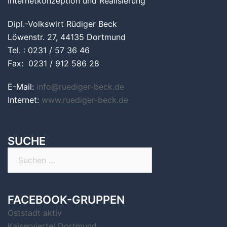
Internetkonzeption und Realisierung
Dipl.-Volkswirt Rüdiger Beck
Löwenstr. 27, 44135 Dortmund
Tel. : 0231 / 57 36 46
Fax: 0231 / 912 586 28
E-Mail:
info@ruediger-beck.de
Internet:
www.ruediger-beck.de
SUCHE
Suchen
nach:
FACEBOOK-GRUPPEN
Oststadt aktiv
Kaiserviertel Dortmund