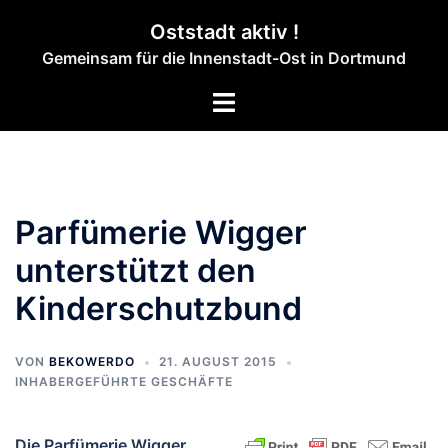
Zum
Oststadt aktiv !
Inhalt
Gemeinsam für die Innenstadt-Ost in Dortmund
springen
Menü
umschalten
Parfümerie Wigger
unterstützt den
Kinderschutzbund
VON
BEKOWERDO
21. AUGUST 2015
INHABERGEFÜHRTE GESCHÄFTE
Die Parfümerie Wigger