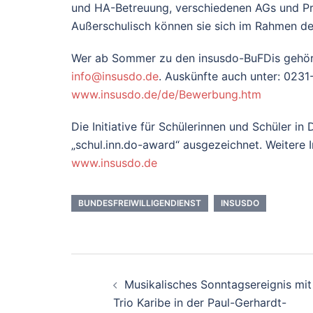
und HA-Betreuung, verschiedenen AGs und Pro
Außerschulisch können sie sich im Rahmen d
Wer ab Sommer zu den insusdo-BuFDis gehöre
info@insusdo.de
. Auskünfte auch unter: 02
www.insusdo.de/de/Bewerbung.htm
Die Initiative für Schülerinnen und Schüler 
„schul.inn.do-award“ ausgezeichnet. Weitere I
www.insusdo.de
BUNDESFREIWILLIGENDIENST
INSUSDO
Beitrags-
Musikalisches Sonntagsereignis mit
Navigation
Trio Karibe in der Paul-Gerhardt-