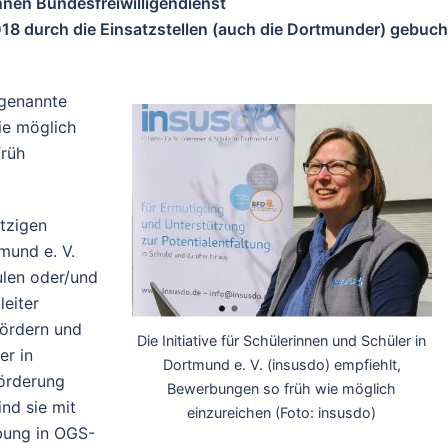
nnen Bundesfreiwilligendienst
18 durch die Einsatzstellen (auch die Dortmunder) gebuch
 genannte
ie möglich
früh
ützigen
tmund e. V.
ulen oder/und
eiter
fördern und
Die Initiative für Schülerinnen und Schüler in
er in
Dortmund e. V. (insusdo) empfiehlt,
förderung
Bewerbungen so früh wie möglich
nd sie mit
einzureichen (Foto: insusdo)
bung in OGS-