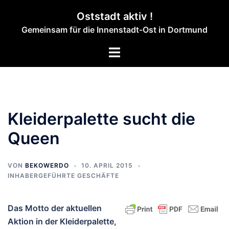
Zum
Oststadt aktiv !
Inhalt
Gemeinsam für die Innenstadt-Ost in Dortmund
springen
Menü
umschalten
Kleiderpalette sucht die
Queen
VON
BEKOWERDO
10. APRIL 2015
INHABERGEFÜHRTE GESCHÄFTE
Das Motto der aktuellen
Aktion in der Kleiderpalette,