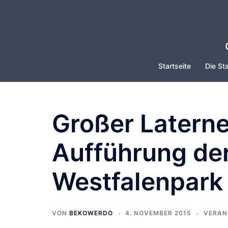
Zum
Inhalt
springen
Startseite
Die Sta
Großer Latern
Aufführung de
Westfalenpark
VON
BEKOWERDO
4. NOVEMBER 2015
VERAN