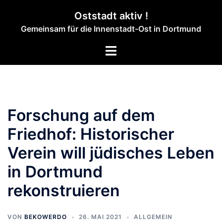
Zum
Oststadt aktiv !
Inhalt
Gemeinsam für die Innenstadt-Ost in Dortmund
springen
Menü
umschalten
Forschung auf dem
Friedhof: Historischer
Verein will jüdisches Leben
in Dortmund
rekonstruieren
VON
BEKOWERDO
26. MAI 2021
ALLGEMEIN