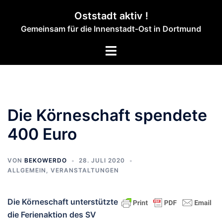
Zum
Oststadt aktiv !
Inhalt
Gemeinsam für die Innenstadt-Ost in Dortmund
springen
Menü
umschalten
Die Körneschaft spendete
400 Euro
VON
BEKOWERDO
28. JULI 2020
ALLGEMEIN
,
VERANSTALTUNGEN
Die Körneschaft unterstützte
die Ferienaktion des SV