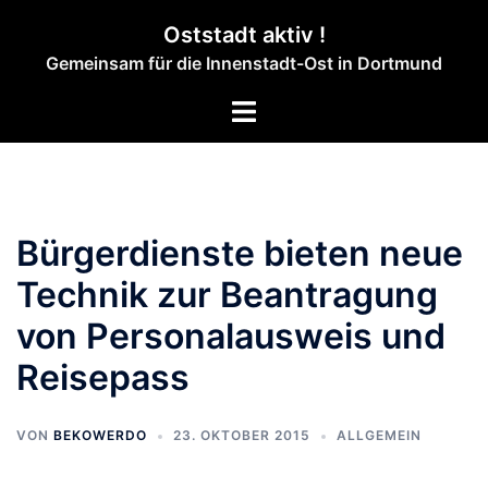
Zum
Oststadt aktiv !
Inhalt
Gemeinsam für die Innenstadt-Ost in Dortmund
springen
Menü
umschalten
Bürgerdienste bieten neue
Technik zur Beantragung
von Personalausweis und
Reisepass
VON
BEKOWERDO
23. OKTOBER 2015
ALLGEMEIN