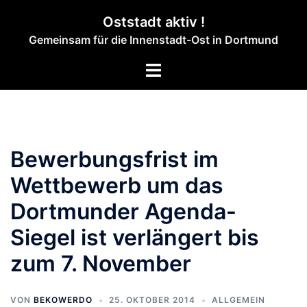
Zum
Oststadt aktiv !
Inhalt
Gemeinsam für die Innenstadt-Ost in Dortmund
springen
Menü
umschalten
Bewerbungsfrist im
Wettbewerb um das
Dortmunder Agenda-
Siegel ist verlängert bis
zum 7. November
VON
BEKOWERDO
25. OKTOBER 2014
ALLGEMEIN