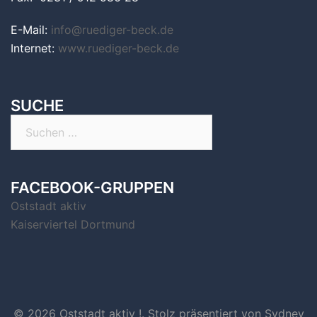
E-Mail:
info@ruediger-beck.de
Internet:
www.ruediger-beck.de
SUCHE
Suchen
nach:
FACEBOOK-GRUPPEN
Oststadt aktiv
Kaiserviertel Dortmund
© 2026 Oststadt aktiv !. Stolz präsentiert von
Sydney