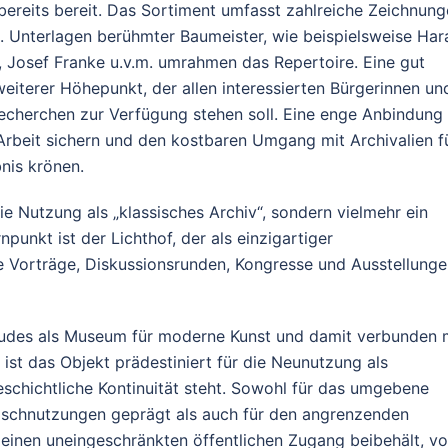
bereits bereit. Das Sortiment umfasst zahlreiche Zeichnung
l. Unterlagen berühmter Baumeister, wie beispielsweise Har
i, Josef Franke u.v.m. umrahmen das Repertoire. Eine gut
 weiterer Höhepunkt, der allen interessierten Bürgerinnen un
echerchen zur Verfügung stehen soll. Eine enge Anbindung
Arbeit sichern und den kostbaren Umgang mit Archivalien f
nis krönen.
die Nutzung als „klassisches Archiv“, sondern vielmehr ein
rnpunkt ist der Lichthof, der als einzigartiger
e Vorträge, Diskussionsrunden, Kongresse und Ausstellung
udes als Museum für moderne Kunst und damit verbunden 
st das Objekt prädestiniert für die Neunutzung als
schichtliche Kontinuität steht. Sowohl für das umgebene
ischnutzungen geprägt als auch für den angrenzenden
g einen uneingeschränkten öffentlichen Zugang beibehält, v