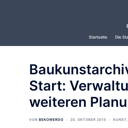
Zum
Inhalt
springen
Startseite
Die Sta
Baukunstarchi
Start: Verwalt
weiteren Plan
VON
BEKOWERDO
20. OKTOBER 2015
KUNST,