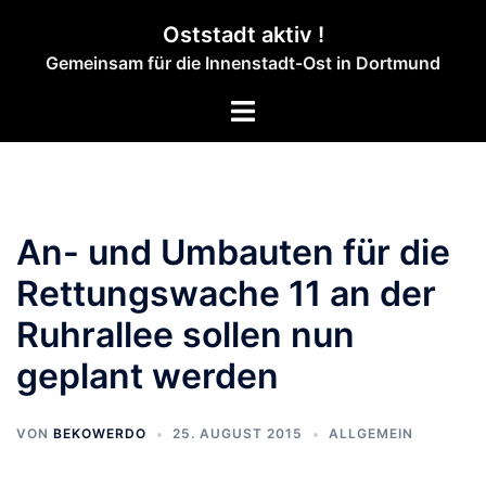
Zum
Oststadt aktiv !
Inhalt
Gemeinsam für die Innenstadt-Ost in Dortmund
springen
Menü
umschalten
An- und Umbauten für die
Rettungswache 11 an der
Ruhrallee sollen nun
geplant werden
VON
BEKOWERDO
25. AUGUST 2015
ALLGEMEIN