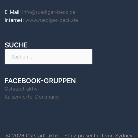
E-Mail:
info@ruediger-beck.de
Internet:
www.ruediger-beck.de
SUCHE
Suchen
nach:
FACEBOOK-GRUPPEN
Oststadt aktiv
Kaiserviertel Dortmund
© 2026 Oststadt aktiv !. Stolz präsentiert von
Sydney