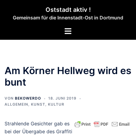
Zum
Oststadt aktiv !
Inhalt
Gemeinsam für die Innenstadt-Ost in Dortmund
springen
Menü
umschalten
Am Körner Hellweg wird es
bunt
VON
BEKOWERDO
18. JUNI 2019
ALLGEMEIN
,
KUNST, KULTUR
Strahlende Gesichter gab es
bei der Übergabe des Graffiti