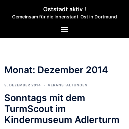
Zum
Oststadt aktiv !
Inhalt
Gemeinsam für die Innenstadt-Ost in Dortmund
springen
Menü
umschalten
Monat:
Dezember 2014
9. DEZEMBER 2014
VERANSTALTUNGEN
Sonntags mit dem
TurmScout im
Kindermuseum Adlerturm