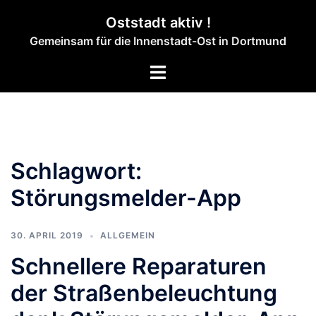
Zum
Oststadt aktiv !
Inhalt
Gemeinsam für die Innenstadt-Ost in Dortmund
springen
Menü
umschalten
Schlagwort:
Störungsmelder-App
30. APRIL 2019
ALLGEMEIN
Schnellere Reparaturen
der Straßenbeleuchtung