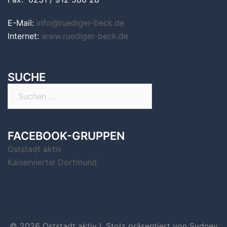
E-Mail:
info@ruediger-beck.de
Internet:
www.ruediger-beck.de
SUCHE
Suchen
nach:
FACEBOOK-GRUPPEN
Oststadt aktiv
Kaiserviertel Dortmund
© 2026 Oststadt aktiv !. Stolz präsentiert von
Sydney