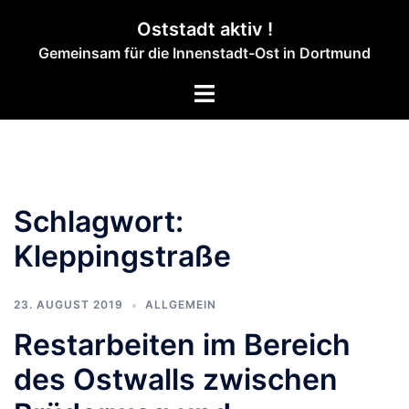
Zum
Oststadt aktiv !
Inhalt
Gemeinsam für die Innenstadt-Ost in Dortmund
springen
Menü
umschalten
Schlagwort:
Kleppingstraße
23. AUGUST 2019
ALLGEMEIN
Restarbeiten im Bereich
des Ostwalls zwischen