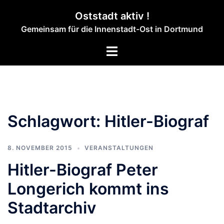
Zum
Oststadt aktiv !
Inhalt
Gemeinsam für die Innenstadt-Ost in Dortmund
springen
Menü
umschalten
Schlagwort:
Hitler-Biograf
8. NOVEMBER 2015
VERANSTALTUNGEN
Hitler-Biograf Peter
Longerich kommt ins
Stadtarchiv