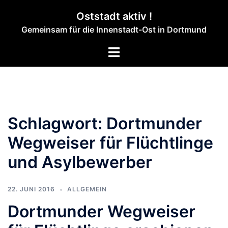
Zum
Oststadt aktiv !
Inhalt
Gemeinsam für die Innenstadt-Ost in Dortmund
springen
Menü
umschalten
Schlagwort:
Dortmunder
Wegweiser für Flüchtlinge
und Asylbewerber
22. JUNI 2016
ALLGEMEIN
Dortmunder Wegweiser