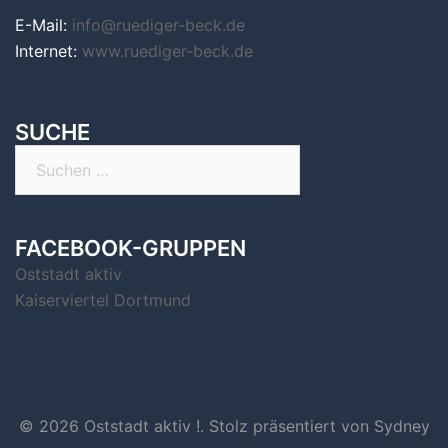
E-Mail:
info@ruediger-beck.de
Internet:
www.ruediger-beck.de
SUCHE
Suchen
nach:
FACEBOOK-GRUPPEN
Oststadt aktiv
Kaiserviertel Dortmund
© 2026 Oststadt aktiv !. Stolz präsentiert von
Sydney