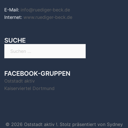
E-Mail:
info@ruediger-beck.de
Internet:
www.ruediger-beck.de
SUCHE
Suchen
nach:
FACEBOOK-GRUPPEN
Oststadt aktiv
Kaiserviertel Dortmund
© 2026 Oststadt aktiv !. Stolz präsentiert von
Sydney