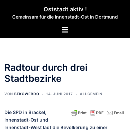
Zum
Oststadt aktiv !
Inhalt
Gemeinsam für die Innenstadt-Ost in Dortmund
springen
Menü
umschalten
Radtour durch drei
Stadtbezirke
VON
BEKOWERDO
14. JUNI 2017
ALLGEMEIN
Die SPD in Brackel,
Innenstadt-Ost und
Innenstadt-West lädt die Bevölkerung zu einer