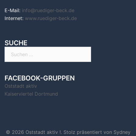
E-Mail:
info@ruediger-beck.de
Internet:
www.ruediger-beck.de
SUCHE
Suchen
nach:
FACEBOOK-GRUPPEN
Oststadt aktiv
Kaiserviertel Dortmund
© 2026 Oststadt aktiv !. Stolz präsentiert von
Sydney