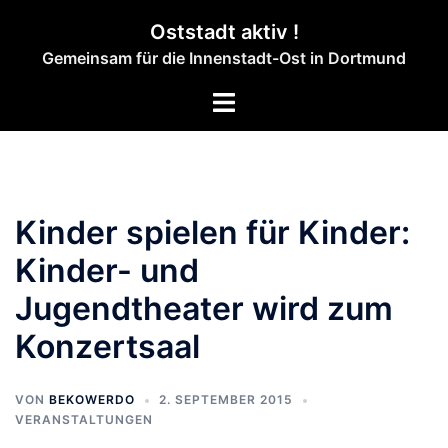
Zum
Oststadt aktiv !
Inhalt
Gemeinsam für die Innenstadt-Ost in Dortmund
springen
Menü
umschalten
Kinder spielen für Kinder:
Kinder- und
Jugendtheater wird zum
Konzertsaal
VON
BEKOWERDO
2. SEPTEMBER 2015
VERANSTALTUNGEN