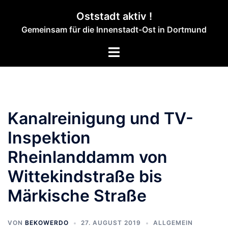
Zum
Oststadt aktiv !
Inhalt
Gemeinsam für die Innenstadt-Ost in Dortmund
springen
Menü
umschalten
Kanalreinigung und TV-
Inspektion
Rheinlanddamm von
Wittekindstraße bis
Märkische Straße
VON
BEKOWERDO
27. AUGUST 2019
ALLGEMEIN