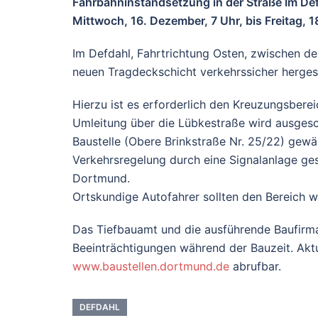
Fahrbahninstandsetzung in der Straße Im Def
Mittwoch, 16. Dezember, 7 Uhr, bis Freitag, 
Im Defdahl, Fahrtrichtung Osten, zwischen de
neuen Tragdeckschicht verkehrssicher hergest
Hierzu ist es erforderlich den Kreuzungsbere
Umleitung über die Lübkestraße wird ausgesch
Baustelle (Obere Brinkstraße Nr. 25/22) gewäh
Verkehrsregelung durch eine Signalanlage ge
Dortmund.
Ortskundige Autofahrer sollten den Bereich 
Das Tiefbauamt und die ausführende Baufirma
Beeinträchtigungen während der Bauzeit. Aktue
www.baustellen.dortmund.de
abrufbar.
DEFDAHL