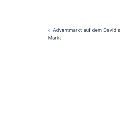
Beitrags-
Adventmarkt auf dem Davidis
Navigation
Markt