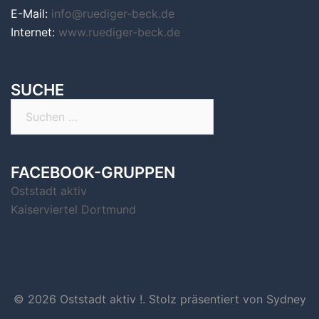
E-Mail:
info@ruediger-beck.de
Internet:
www.ruediger-beck.de
SUCHE
Suchen
nach:
FACEBOOK-GRUPPEN
Oststadt aktiv
Kaiserviertel Dortmund
© 2026 Oststadt aktiv !. Stolz präsentiert von
Sydney