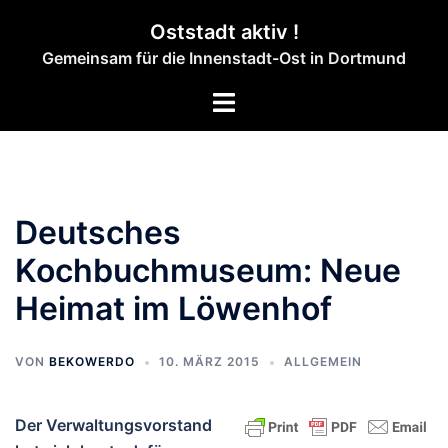
Zum
Oststadt aktiv !
Inhalt
Gemeinsam für die Innenstadt-Ost in Dortmund
springen
Menü
umschalten
Deutsches
Kochbuchmuseum: Neue
Heimat im Löwenhof
VON
BEKOWERDO
10. MÄRZ 2015
ALLGEMEIN
Der Verwaltungsvorstand