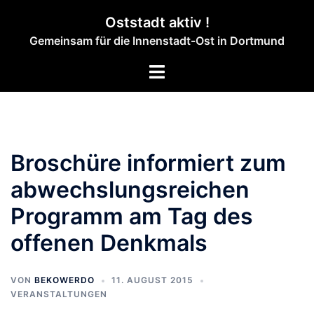
Zum
Oststadt aktiv !
Inhalt
Gemeinsam für die Innenstadt-Ost in Dortmund
springen
Menü
umschalten
Broschüre informiert zum
abwechslungsreichen
Programm am Tag des
offenen Denkmals
VON
BEKOWERDO
11. AUGUST 2015
VERANSTALTUNGEN