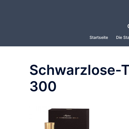
Zum
Inhalt
springen
Startseite
Die Sta
Schwarzlose-T
300