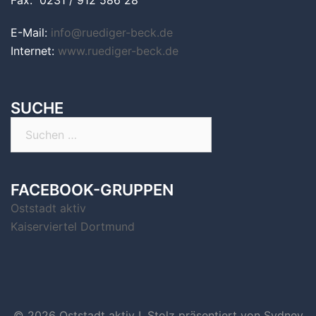
Fax: 0231 / 912 586 28
E-Mail:
info@ruediger-beck.de
Internet:
www.ruediger-beck.de
SUCHE
Suchen
nach:
FACEBOOK-GRUPPEN
Oststadt aktiv
Kaiserviertel Dortmund
© 2026 Oststadt aktiv !. Stolz präsentiert von
Sydney