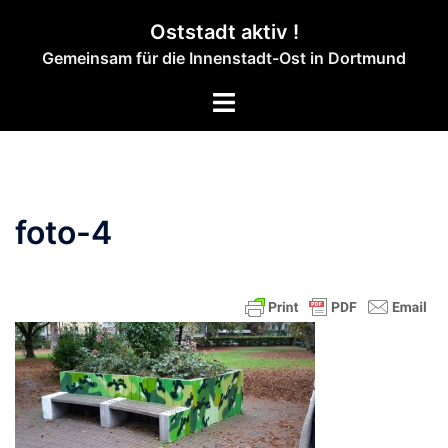
Zum
Oststadt aktiv !
Inhalt
Gemeinsam für die Innenstadt-Ost in Dortmund
springen
Menü
umschalten
foto-4